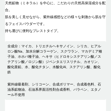
天然鉱物（ミネラル）を中心に、こだわりの天然高保湿成分を配
合。
肌を美しく見せながら、紫外線感想などの様々な刺激から肌を守
るフェイスパウダーです。
持ち運びに便利なプレストタイプ。
全成分：マイカ、トリエチルヘキサノイン、シリカ、ヒアル
ロン酸Na、加水分解コラーゲン、スクワラン、マカデミア種
子油、ホホバ種子油、ヘキサ（ヒドロキシステアリン酸／ス
テアリン酸／ロジン酸）ジペンタエリスリチル、カオリン、
酸化亜鉛、水、酸化チタン、水酸化Al、ステアリン酸、酸化
鉄
紫外線吸着剤、シリコーン、合成ポリマー、合成着色料、石
油系鉱物油、石油系界面活性剤合成香料、パラペン、エタノ
ール不使用